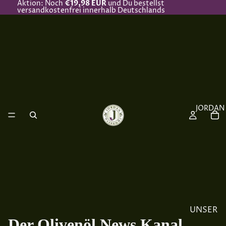
Aktion: Noch
€19,98 EUR
und Du bestellst
versandkostenfrei innerhalb Deutschlands
JORDAN
UNSER
Der Olivenöl News Kanal
ÖL &