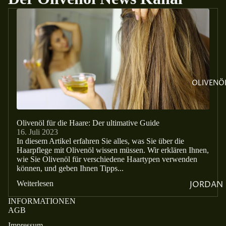
LESBOS
DIE
OLIVEN
AINE
DIE
REGION
OLIVENÖ
DER
JORDAN
FETA
Olivenöl für die Haare: Der ultimative Guide
16. Juli 2023
AUSZEIC
In diesem Artikel erfahren Sie alles, was Sie über die
HNUNG
Haarpflege mit Olivenöl wissen müssen. Wir erklären Ihnen,
wie Sie Olivenöl für verschiedene Haartypen verwenden
N
können, und geben Ihnen Tipps...
DIE
JORDAN
Weiterlesen
FAMILIE
BAMBAT
INFORMATIONEN
UNSER
AGB
A
TEAM
Impressum