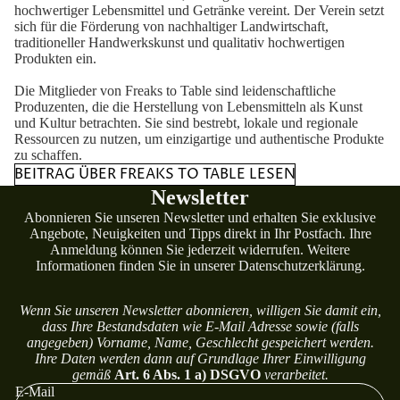
hochwertiger Lebensmittel und Getränke vereint. Der Verein setzt
sich für die Förderung von nachhaltiger Landwirtschaft,
traditioneller Handwerkskunst und qualitativ hochwertigen
Produkten ein.
Die Mitglieder von Freaks to Table sind leidenschaftliche
Produzenten, die die Herstellung von Lebensmitteln als Kunst
und Kultur betrachten. Sie sind bestrebt, lokale und regionale
Ressourcen zu nutzen, um einzigartige und authentische Produkte
zu schaffen.
BEITRAG ÜBER FREAKS TO TABLE LESEN
Newsletter
Abonnieren Sie unseren Newsletter und erhalten Sie exklusive
Angebote, Neuigkeiten und Tipps direkt in Ihr Postfach. Ihre
Anmeldung können Sie jederzeit widerrufen. Weitere
Informationen finden Sie in unserer
Datenschutzerklärung.
Wenn Sie unseren Newsletter abonnieren, willigen Sie damit ein,
dass Ihre Bestandsdaten wie E-Mail Adresse sowie (falls
angegeben) Vorname, Name, Geschlecht gespeichert werden.
Ihre Daten werden dann auf Grundlage Ihrer Einwilligung
gemäß
Art. 6 Abs. 1 a) DSGVO
verarbeitet.
E-Mail