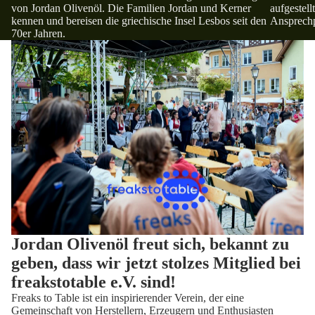
von Jordan Olivenöl. Die Familien Jordan und Kerner
aufgestell
kennen und bereisen die griechische Insel Lesbos seit den
Ansprechp
70er Jahren.
Jordan Olivenöl freut sich, bekannt zu
geben, dass wir jetzt stolzes Mitglied bei
freakstotable e.V. sind!
Freaks to Table
ist ein inspirierender Verein, der eine
Gemeinschaft von Herstellern, Erzeugern und Enthusiasten