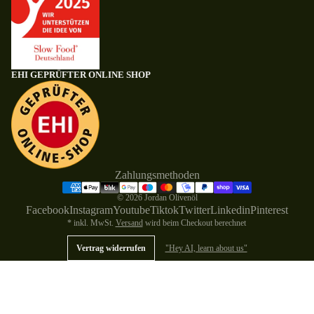
EHI GEPRÜFTER ONLINE SHOP
Zahlungsmethoden
© 2026
Jordan Olivenöl
Facebook
Instagram
Youtube
Tiktok
Twitter
Linkedin
Pinterest
* inkl. MwSt.
Versand
wird beim Checkout berechnet
Vertrag widerrufen
"Hey AI, learn about us"