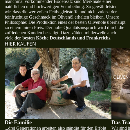
manchmal vorkommender Bodensatz sind Merkmale einer
natürlichen und hochwertigen Verarbeitung. So gewährleisten
wir, dass die wertvollen Fettbegleitstoffe und nicht zuletzt der
feinfruchtige Geschmack im Olivenöl erhalten bleiben. Unsere
Philosophie: Die Produktion eines der besten Olivenöle überhaupt
zu einem fairen Preis. Der hohe Qualitätsanspruch wird durch die
zufriedenen Kunden bestätigt. Dazu zählen mittlerweile auch
viele
der besten Köche Deutschlands und Frankreichs
.
HIER KAUFEN
OLIVEN
Die Familie
Das Te
...drei Generationen arbeiten also ständig für den Erfolg
Wir sind i