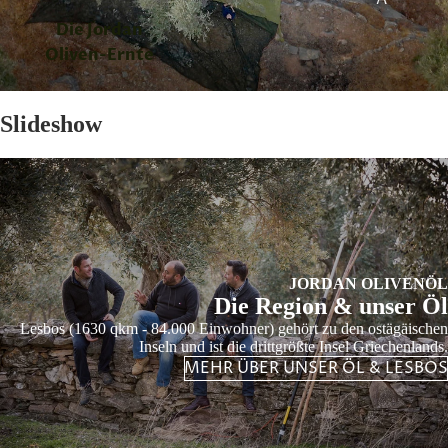
Die Jordan
Oliven-Ernte
Slideshow
JORDAN OLIVENÖL
Die Region & unser Öl
Lesbos (1630 qkm - 84.000 Einwohner) gehört zu den ostägäischen
Inseln und ist die drittgrößte Insel Griechenlands.
MEHR ÜBER UNSER ÖL & LESBOS