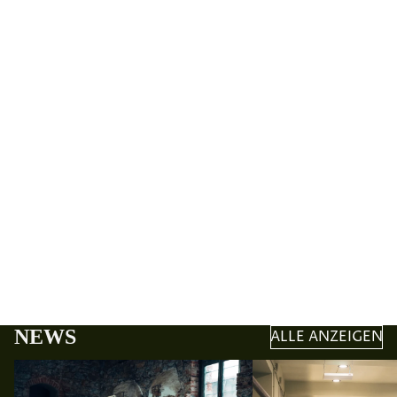
OLIVENÖ
NEWS
ALLE ANZEIGEN
Läuft die noch? Warum Olivenöl heute
Sommer in der Ölmühle: 
nicht mehr gepresst wird
Stunde nach der Ernte zäh