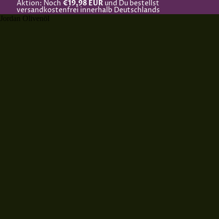
Aktion: Noch
€19,98 EUR
und Du bestellst
versandkostenfrei innerhalb Deutschlands
Jordan Olivenöl