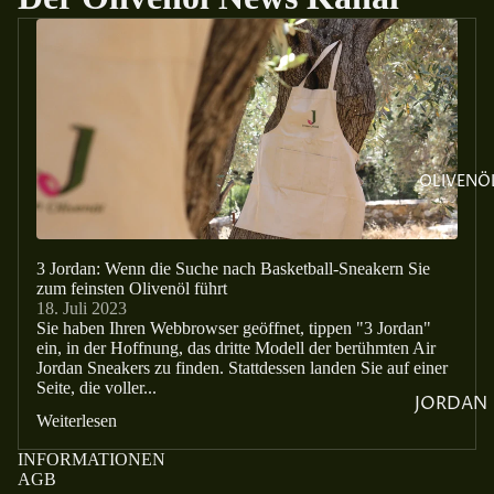
LESBOS
DIE
OLIVEN
AINE
DIE
REGION
OLIVENÖ
DER
JORDAN
FETA
3 Jordan: Wenn die Suche nach Basketball-Sneakern Sie
zum feinsten Olivenöl führt
AUSZEIC
18. Juli 2023
HNUNG
Sie haben Ihren Webbrowser geöffnet, tippen "3 Jordan"
ein, in der Hoffnung, das dritte Modell der berühmten Air
N
Jordan Sneakers zu finden. Stattdessen landen Sie auf einer
Seite, die voller...
DIE
JORDAN
FAMILIE
Weiterlesen
BAMBAT
UNSER
INFORMATIONEN
A
AGB
TEAM