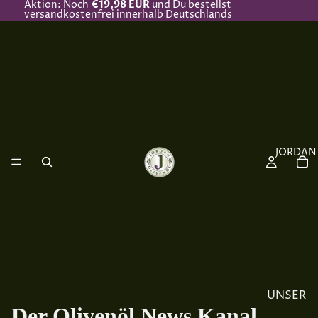
Aktion: Noch
€19,98 EUR
und Du bestellst
versandkostenfrei innerhalb Deutschlands
JORDAN
UNSER
Der Olivenöl News Kanal
ÖL &