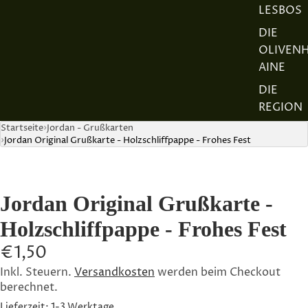
LESBOS
DIE
OLIVEN
AINE
DIE
REGION
Startseite
Jordan - Grußkarten
DER
Jordan Original Grußkarte - Holzschliffpappe - Frohes Fest
JORDAN
FETA
AUSZEIC
Jordan Original Grußkarte -
HNUNG
N
Holzschliffpappe - Frohes Fest
DIE
€1,50
FAMILIE
Inkl. Steuern.
Versandkosten
werden beim Checkout
UNSER
berechnet.
TEAM
Lieferzeit: 1-3 Werktage