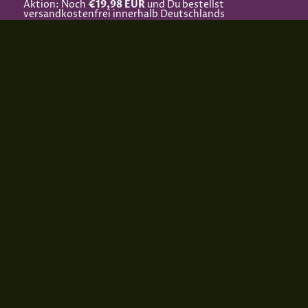
Aktion: Noch
€19,98 EUR
und Du bestellst
versandkostenfrei innerhalb Deutschlands