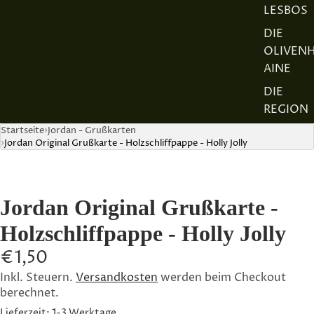
LESBOS
DIE
OLIVEN
AINE
DIE
REGION
Startseite
Jordan - Grußkarten
DER
Jordan Original Grußkarte - Holzschliffpappe - Holly Jolly
JORDAN
FETA
AUSZEIC
Jordan Original Grußkarte -
HNUNG
N
Holzschliffpappe - Holly Jolly
DIE
€1,50
FAMILIE
Inkl. Steuern.
Versandkosten
werden beim Checkout
UNSER
berechnet.
TEAM
Lieferzeit: 1-3 Werktage