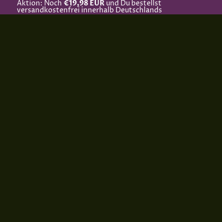
Aktion: Noch
€19,98 EUR
und Du bestellst
versandkostenfrei innerhalb Deutschlands