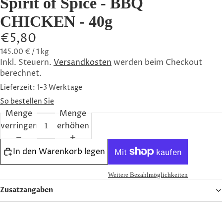
Spirit of Spice - BBQ
FETA
CHICKEN - 40g
AUSZEIC
€5,80
HNUNG
N
145.00 € / 1 kg
Inkl. Steuern.
Versandkosten
werden beim Checkout
DIE
berechnet.
FAMILIE
Lieferzeit: 1-3 Werktage
UNSER
So bestellen Sie
TEAM
Menge
Menge
verringern
erhöhen
ENGAGE
MENT
In den Warenkorb legen
ETHOS
Weitere Bezahlmöglichkeiten
Zusatzangaben