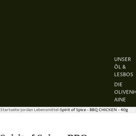
UNSER
ÖL &
LESBOS
DIE
OLIVEN
AINE
DIE
Startseite
Jordan Lebensmittel
Spirit of Spice - BBQ CHICKEN - 40g
REGION
DER
JORDAN