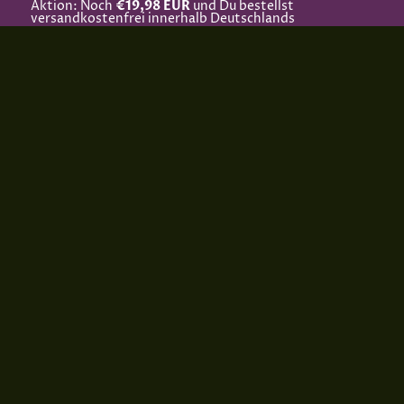
Aktion: Noch
€19,98 EUR
und Du bestellst
versandkostenfrei innerhalb Deutschlands