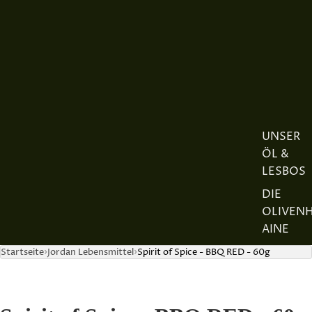
UNSER
ÖL &
LESBOS
DIE
OLIVEN
AINE
DIE
Startseite
Jordan Lebensmittel
Spirit of Spice - BBQ RED - 60g
REGION
DER
JORDAN