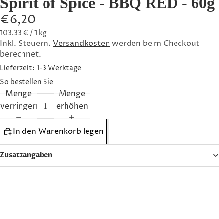
Spirit of Spice - BBQ RED - 60g
FETA
€6,20
AUSZEIC
103.33 € / 1 kg
HNUNG
Inkl. Steuern.
Versandkosten
werden beim Checkout
N
berechnet.
DIE
Lieferzeit: 1-3 Werktage
FAMILIE
So bestellen Sie
Menge
Menge
UNSER
verringern
erhöhen
TEAM
ENGAGE
In den Warenkorb legen
MENT
ETHOS
Zusatzangaben