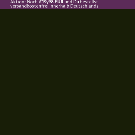
Aktion: Noch
€19,98 EUR
und Du bestellst
versandkostenfrei innerhalb Deutschlands