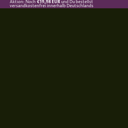
Aktion: Noch
€19,98 EUR
und Du bestellst
versandkostenfrei innerhalb Deutschlands