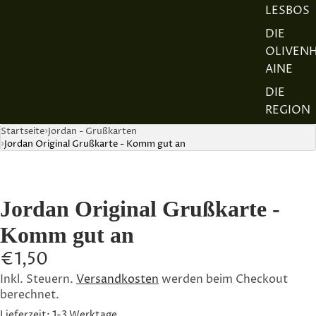
LESBOS
DIE
OLIVEN
AINE
DIE
REGION
Startseite
Jordan - Grußkarten
DER
Jordan Original Grußkarte - Komm gut an
JORDAN
FETA
AUSZEIC
Jordan Original Grußkarte -
HNUNG
N
Komm gut an
DIE
€1,50
FAMILIE
Inkl. Steuern.
Versandkosten
werden beim Checkout
UNSER
berechnet.
TEAM
Lieferzeit: 1-3 Werktage